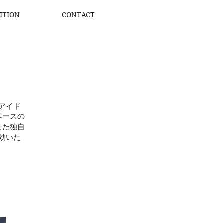
ITION
CONTACT
るアイド
ロベースの
させた独自
効いた